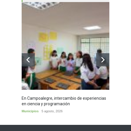
En Campoalegre, intercambio de experiencias
Mujere
en ciencia y programación
cafés 
Municipios
5 agosto, 2026
Huila
5