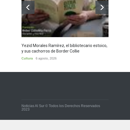
Yezid Morales Ramírez, el bibliotecario estoico,
Recita
y sus cachorros de Border Collie
Morale
Cultura
6 agosto, 2026
Cultura
Noticias Al Sur © Todos los Derechos Reservados
2023