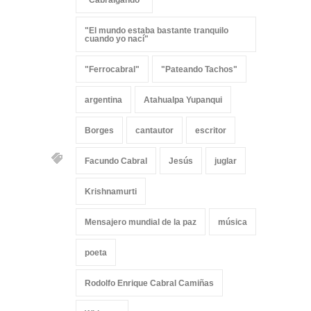
"Cabralgando"
"El mundo estaba bastante tranquilo
cuando yo nací"
"Ferrocabral"
"Pateando Tachos"
argentina
Atahualpa Yupanqui
Borges
cantautor
escritor
Facundo Cabral
Jesús
juglar
Krishnamurti
Mensajero mundial de la paz
música
poeta
Rodolfo Enrique Cabral Camiñas