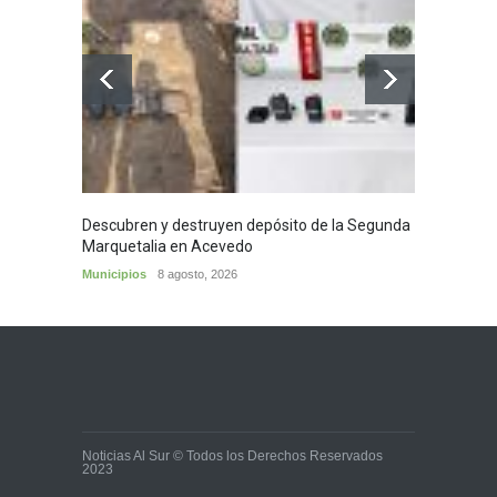
Descubren y destruyen depósito de la Segunda
Homena
Marquetalia en Acevedo
mayor
Municipios
8 agosto, 2026
Huila
8
Noticias Al Sur © Todos los Derechos Reservados
2023