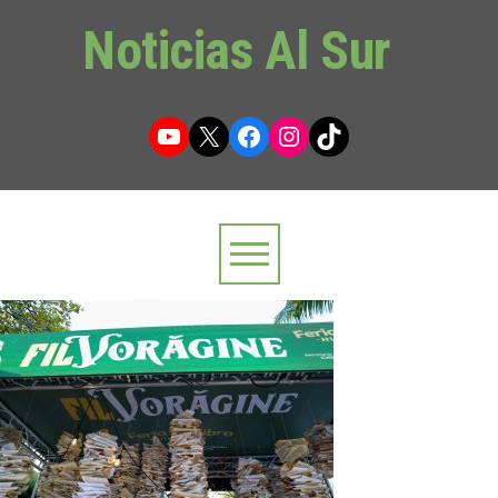
Noticias Al Sur
YouTube
X
Facebook
Instagram
TikTok