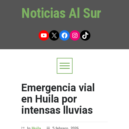
Noticias Al Sur
YouTube
X
Facebook
Instagram
TikTok
Emergencia vial
en Huila por
intensas lluvias
In
Huila
5 febrero, 2026