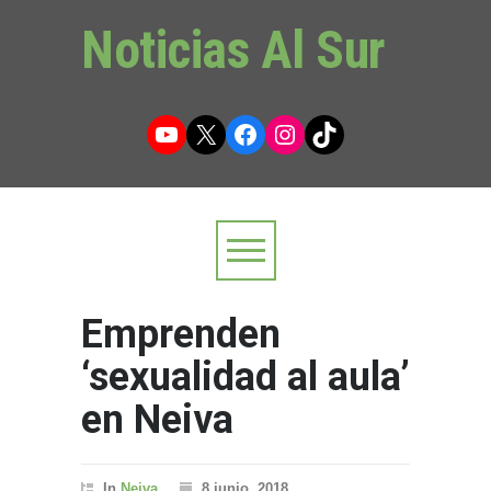
Noticias Al Sur
YouTube
X
Facebook
Instagram
TikTok
Emprenden
‘sexualidad al aula’
en Neiva
In
Neiva
8 junio, 2018