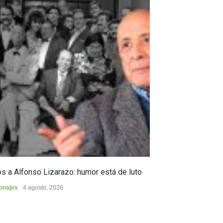
s a Alfonso Lizarazo: humor está de luto
Huilense finalist
de Poesía “Duel
onajes
4 agosto, 2026
Cultura
4 agosto, 2