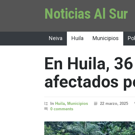
Noticias Al Sur
Neiva
Huila
Municipios
Pol
En Huila, 3
afectados po
In
Huila
,
Municipios
22 marzo, 2025
0 comments