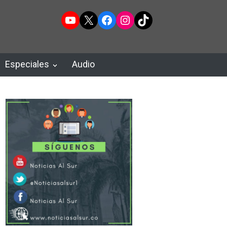
YouTube
X
Facebook
Instagram
TikTok
Especiales
Audio