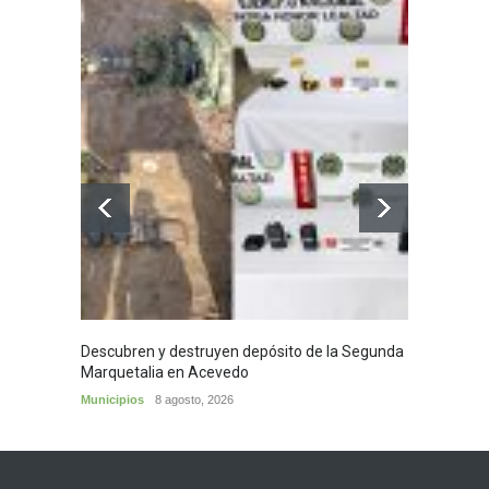
Descubren y destruyen depósito de la Segunda
Homena
Marquetalia en Acevedo
mayor
Municipios
8 agosto, 2026
Huila
8