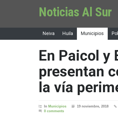
Noticias Al Sur
Neiva
Huila
Municipios
Pol
En Paicol y 
presentan c
la vía perim
In
Municipios
19 noviembre, 2018
0 comments