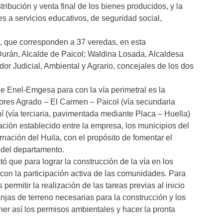
tribución y venta final de los bienes producidos, y la
s a servicios educativos, de seguridad social,
 que corresponden a 37 veredas, en esta
 Durán, Alcalde de Paicol; Waldina Losada, Alcaldesa
or Judicial, Ambiental y Agrario, concejales de los dos
de Enel-Emgesa para con la vía perimetral es la
ores Agrado – El Carmen – Paicol (vía secundaria
 (vía terciaria, pavimentada mediante Placa – Huella)
ión establecido entre la empresa, los municipios del
nación del Huila, con el propósito de fomentar el
o del departamento.
ó que para lograr la construcción de la vía en los
 con la participación activa de las comunidades. Para
s permitir la realización de las tareas previas al inicio
anjas de terreno necesarias para la construcción y los
tener así los permisos ambientales y hacer la pronta