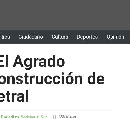
ítica
Ciudadano
Cultura
Deportes
Opinión
El Agrado
onstrucción de
etral
Periodista Noticias al Sur
658 Views