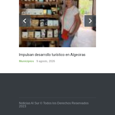
Impulsan desarrollo turístico en Algeciras
Café d
Municipios
9 agosto, 2026
Municip
Noticias Al Sur © Todos los Derechos Reservados
2023