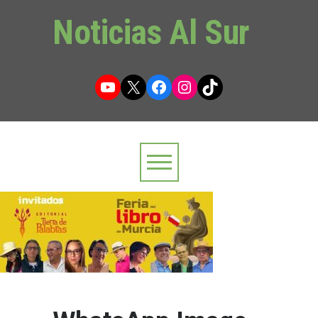
Noticias Al Sur
YouTube
X
Facebook
Instagram
TikTok