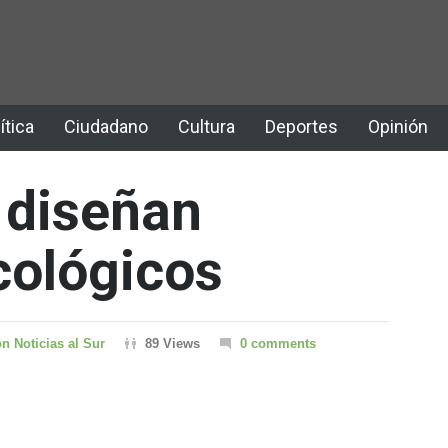
ítica
Ciudadano
Cultura
Deportes
Opinión
 diseñan
cológicos
n Noticias al Sur
89 Views
0 comments