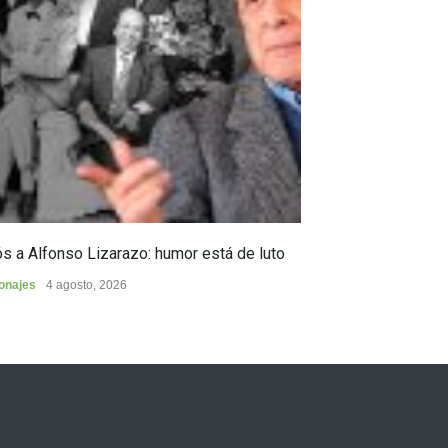
s a Alfonso Lizarazo: humor está de luto
Huilense finalist
de Poesía “Duel
onajes
4 agosto, 2026
Cultura
4 agosto, 2