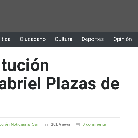
ítica
Ciudadano
Cultura
Deportes
Opinión
itución
abriel Plazas de
ción Noticias al Sur
101 Views
0 comments