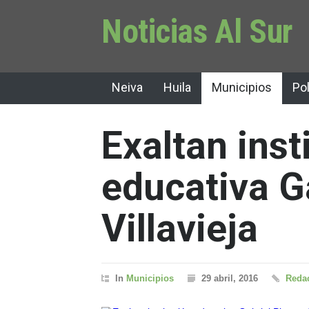
Noticias Al Sur
Neiva
Huila
Municipios
Pol
Exaltan inst
educativa G
Villavieja
In
Municipios
29 abril, 2016
Redac