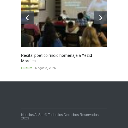
Recital poético rindió homenaje a Yezid
En Cam
Morales
en cie
Cultura
6 agosto, 2026
Municip
Noticias Al Sur © Todos los Derechos Reservados
2023