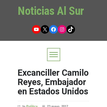
Noticias Al Sur
YouTube
X
Facebook
Instagram
TikTok
Excanciller Camilo
Reyes, Embajador
en Estados Unidos
In
Política
23 mayo, 2017