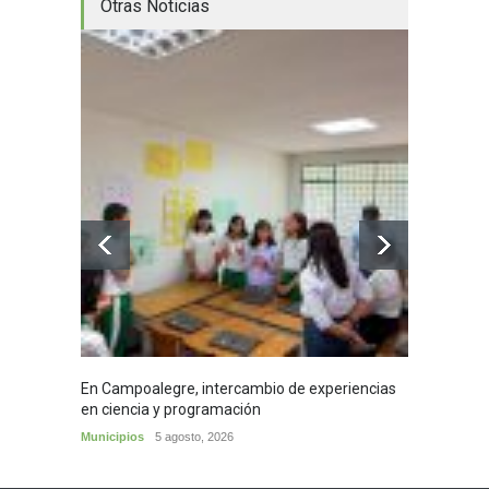
Otras Noticias
En Campoalegre, intercambio de experiencias
Mujere
en ciencia y programación
cafés 
Municipios
5 agosto, 2026
Huila
5