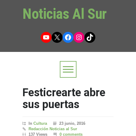
Noticias Al Sur
YouTube
X
Facebook
Instagram
TikTok
Festicrearte abre
sus puertas
In
Cultura
23 junio, 2016
Redacción Noticias al Sur
137 Views
0 comments