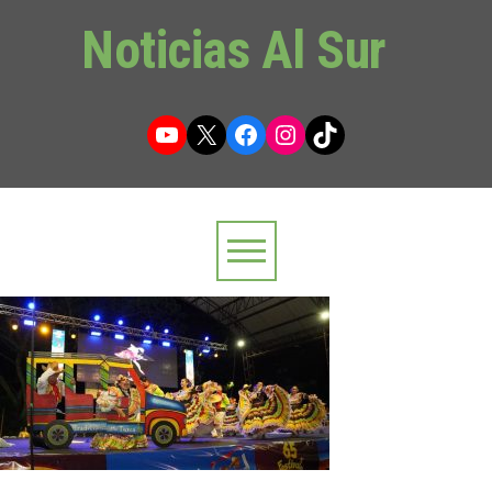
Noticias Al Sur
YouTube
X
Facebook
Instagram
TikTok