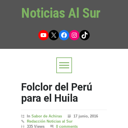
Noticias Al Sur
YouTube
X
Facebook
Instagram
TikTok
Folclor del Perú
para el Huila
In
Sabor de Achiras
17 junio, 2016
Redacción Noticias al Sur
335 Views
0 comments