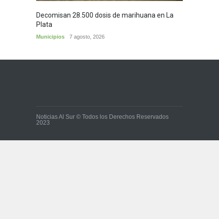
Decomisan 28.500 dosis de marihuana en La
Yezid M
Plata
y sus c
Municipios
7 agosto, 2026
Cultura
Noticias Al Sur © Todos los Derechos Reservados
2023