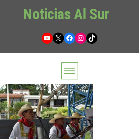
Noticias Al Sur
YouTube
X
Facebook
Instagram
TikTok