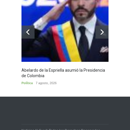
Abelardo de la Espriella asumió la Presidencia
Huila,
de Colombia
Huila
7
Política
7 agosto, 2026