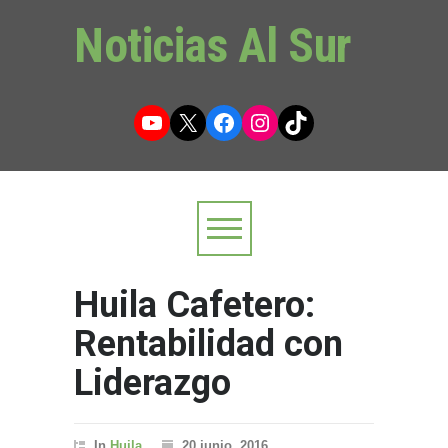
Noticias Al Sur
YouTube
X
Facebook
Instagram
TikTok
Huila Cafetero:
Rentabilidad con
Liderazgo
In
Huila
20 junio, 2016