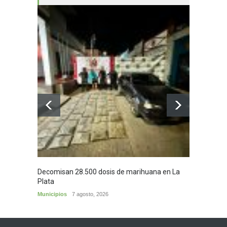
Decomisan 28.500 dosis de marihuana en La
Yezid M
Plata
y sus c
Municipios
7 agosto, 2026
Cultura