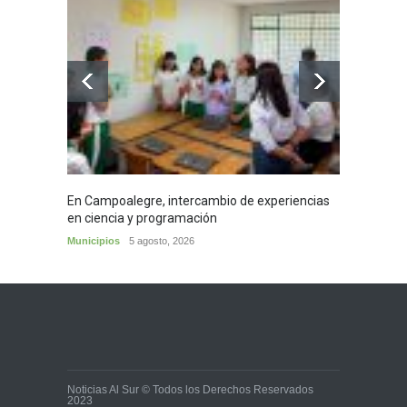
En Campoalegre, intercambio de experiencias
Mujere
en ciencia y programación
cafés 
Municipios
5 agosto, 2026
Huila
5
Noticias Al Sur © Todos los Derechos Reservados
2023