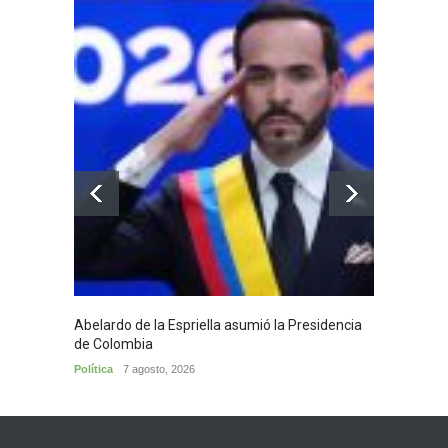
Abelardo de la Espriella asumió la Presidencia
Huila,
de Colombia
Huila
7
Política
7 agosto, 2026