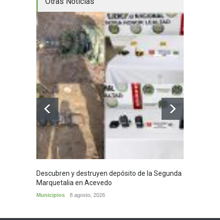
Otras Noticias
Descubren y destruyen depósito de la Segunda
Homena
Marquetalia en Acevedo
mayor
Municipios
8 agosto, 2026
Huila
8