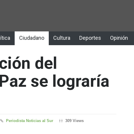
ítica
Ciudadano
Cultura
Deportes
Opinión
ión del
Paz se lograría
Periodista Noticias al Sur
309 Views