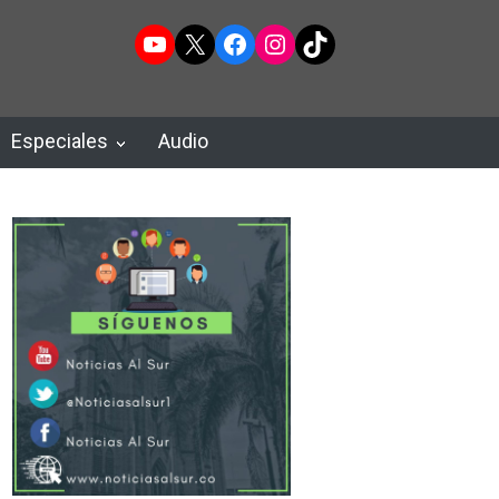
YouTube
X
Facebook
Instagram
TikTok
Especiales
Audio