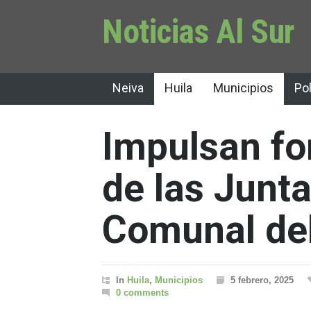
Noticias Al Sur
Neiva
Huila
Municipios
Pol
Impulsan fo
de las Junt
Comunal del
In
Huila
,
Municipios
5 febrero, 2025
0 comments