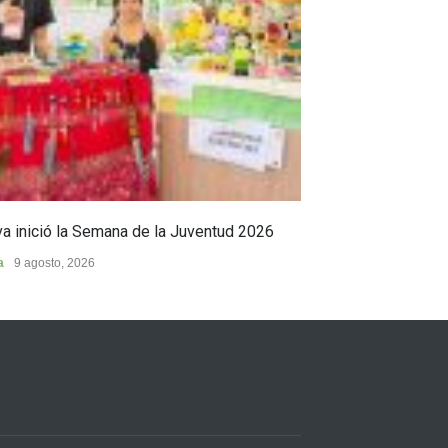
a inició la Semana de la Juventud 2026
Cumbre para sal
Pindo
a
9 agosto, 2026
Huila
9 agosto, 202