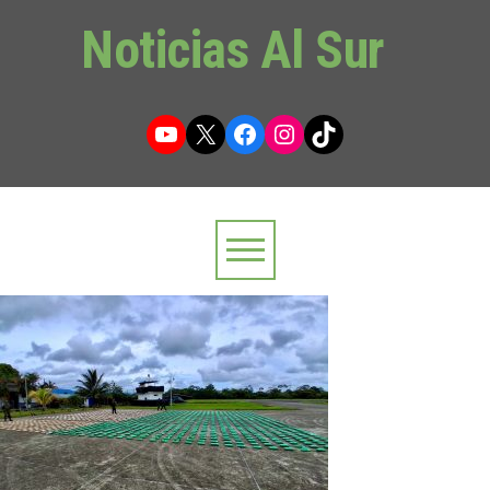
Noticias Al Sur
YouTube
X
Facebook
Instagram
TikTok