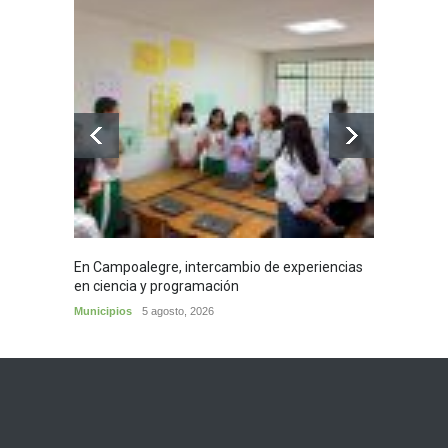
En Campoalegre, intercambio de experiencias
Mujere
en ciencia y programación
cafés 
Municipios
5 agosto, 2026
Huila
5