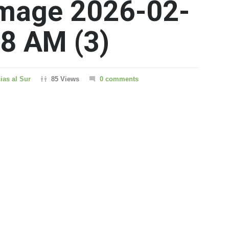
mage 2026-02-
08 AM (3)
ias al Sur
85 Views
0 comments