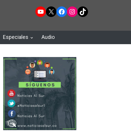
YouTube
X
Facebook
Instagram
TikTok
Especiales
Audio