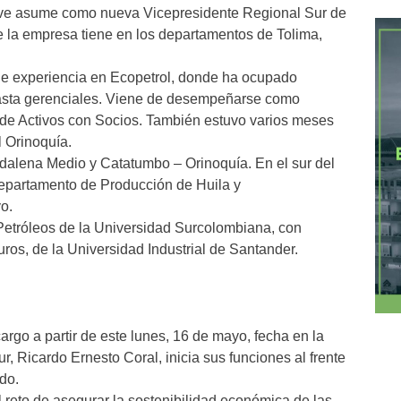
ave asume como nueva Vicepresidente Regional Sur de
e la empresa tiene en los departamentos de Tolima,
de experiencia en Ecopetrol, donde ha ocupado
hasta gerenciales. Viene de desempeñarse como
 de Activos con Socios. También estuvo varios meses
 Orinoquía.
alena Medio y Catatumbo – Orinoquía. En el sur del
partamento de Producción de Huila y
o.
Petróleos de la Universidad Surcolombiana, con
ros, de la Universidad Industrial de Santander.
rgo a partir de este lunes, 16 de mayo, fecha en la
r, Ricardo Ernesto Coral, inicia sus funciones al frente
do.
 reto de asegurar la sostenibilidad económica de las