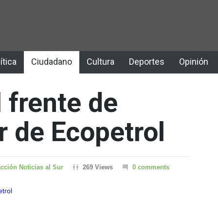
ítica
Ciudadano
Cultura
Deportes
Opinión
l frente de
r de Ecopetrol
cción Noticias al Sur
269 Views
0 comments