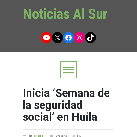
Noticias Al Sur
YouTube
X
Facebook
Instagram
TikTok
Inicia ‘Semana de
la seguridad
social’ en Huila
In
Huila
25 abril, 2016