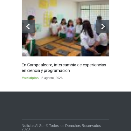
En Campoalegre, intercambio de experiencias
Mujere
en ciencia y programación
cafés 
Municipios
5 agosto, 2026
Huila
5
Noticias Al Sur © Todos los Derechos Reservados
2023