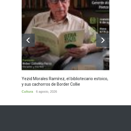
Yezid Morales Ramírez, el bibliotecario estoico,
Recita
y sus cachorros de Border Collie
Morale
Cultura
6 agosto, 2026
Cultura