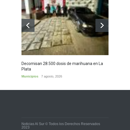
Decomisan 28.500 dosis de marihuana en La
Yezid M
Plata
y sus c
Municipios
7 agosto, 2026
Cultura
Noticias Al Sur © Todos los Derechos Reservados
2023