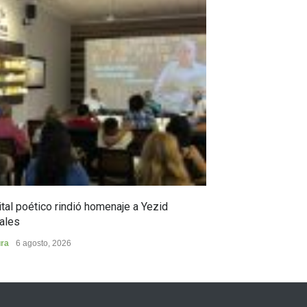
tal poético rindió homenaje a Yezid
En Campoalegre,
ales
en ciencia y pro
ura
6 agosto, 2026
Municipios
5 agost