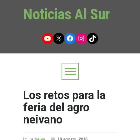
Noticias Al Sur
YouTube
X
Facebook
Instagram
TikTok
Los retos para la
feria del agro
neivano
In
Neiva
18 agosto, 2018