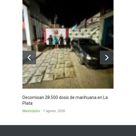
Decomisan 28.500 dosis de marihuana en La
Yezid M
Plata
y sus c
Municipios
7 agosto, 2026
Cultura