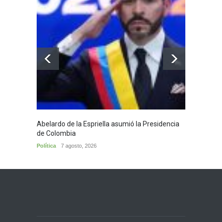
Abelardo de la Espriella asumió la Presidencia
Huila,
de Colombia
Huila
7
Política
7 agosto, 2026