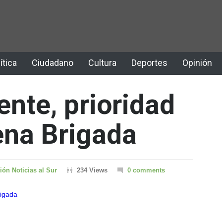
ítica
Ciudadano
Cultura
Deportes
Opinión
nte, prioridad
ena Brigada
ón Noticias al Sur
234 Views
0 comments