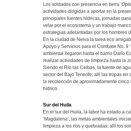
Los soldados con presencia en tierra ‘Opit
actividades dirigidas a aportar en la pres
principales fuentes hídricas, jornadas par
velar por el ecosistema y un trabajo manc
estrategias adelantadas por los hombres de
En la ciudad de Neiva la tarea eco amigab
Apoyo y Servicios para el Combate No. 9 
ambiental llegaron hasta el barrio Darío E
realizar actividades de limpieza hasta la
Siendo el Río las Ceibas, la fuente de agu
sector del Bajo Tenerife; allí las tropas 
la recolección de aproximadamente cinco 
hídrico.
Sur del Huila
En el sur del Huila, la labor ha estado a c
‘Magdalena’, las metas ambientales inicia
limpieza a los ríos y quebradas; allí los 