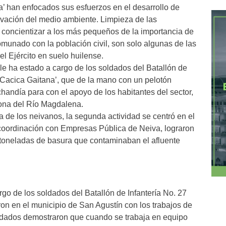
a’ han enfocados sus esfuerzos en el desarrollo de
ervación del medio ambiente. Limpieza de las
a concientizar a los más pequeños de la importancia de
omunado con la población civil, son solo algunas de las
l Ejército en suelo huilense.
le ha estado a cargo de los soldados del Batallón de
‘Cacica Gaitana’, que de la mano con un pelotón
chandía para con el apoyo de los habitantes del sector,
 zona del Río Magdalena.
a de los neivanos, la segunda actividad se centró en el
en coordinación con Empresas Pública de Neiva, lograron
toneladas de basura que contaminaban el afluente
argo de los soldados del Batallón de Infantería No. 27
ron en el municipio de San Agustín con los trabajos de
soldados demostraron que cuando se trabaja en equipo