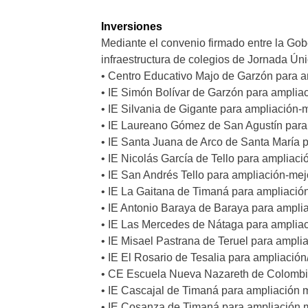
Inversiones
Mediante el convenio firmado entre la Gob
infraestructura de colegios de Jornada Úni
• Centro Educativo Majo de Garzón para 
• IE Simón Bolívar de Garzón para amplia
• IE Silvania de Gigante para ampliación-
• IE Laureano Gómez de San Agustín para
• IE Santa Juana de Arco de Santa María 
• IE Nicolás García de Tello para ampliac
• IE San Andrés Tello para ampliación-me
• IE La Gaitana de Timaná para ampliació
• IE Antonio Baraya de Baraya para ampli
• IE Las Mercedes de Nátaga para amplia
• IE Misael Pastrana de Teruel para ampl
• IE El Rosario de Tesalia para ampliació
• CE Escuela Nueva Nazareth de Colombia
• IE Cascajal de Timaná para ampliación 
• IE Cosanza de Timaná para ampliación 