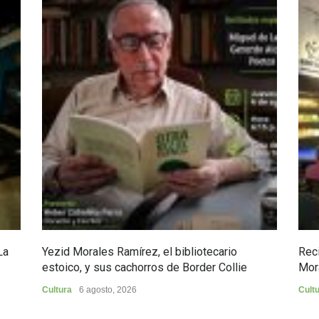
La
Yezid Morales Ramírez, el bibliotecario
Reci
estoico, y sus cachorros de Border Collie
Mor
Cultura
6 agosto, 2026
Cult