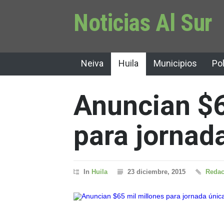
Noticias Al Sur
Neiva
Huila
Municipios
Pol
Anuncian $6
para jornad
In
Huila
23 diciembre, 2015
Redac