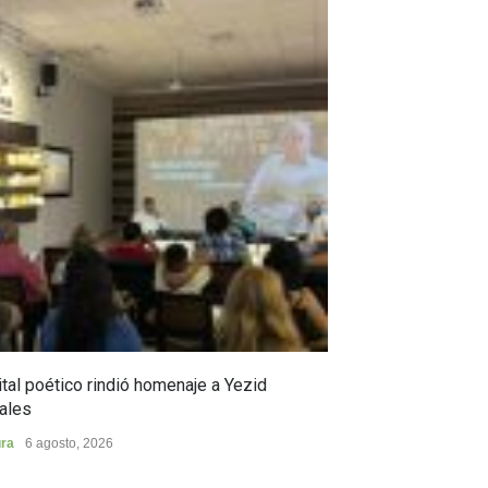
tal poético rindió homenaje a Yezid
En Campoalegre,
ales
en ciencia y pro
ura
6 agosto, 2026
Municipios
5 agost