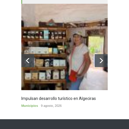
Impulsan desarrollo turístico en Algeciras
Café d
Municipios
9 agosto, 2026
Municip