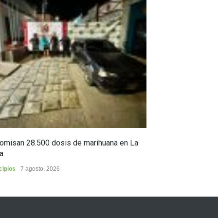
omisan 28.500 dosis de marihuana en La
Yezid Morales Ra
a
estoico, y sus c
cipios
7 agosto, 2026
Cultura
6 agosto, 2