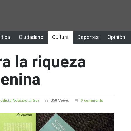
ítica
Ciudadano
Cultura
Deportes
Opinión
a la riqueza
menina
iodista Noticias al Sur
350 Views
0 comments