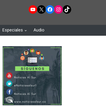
YouTube
X
Facebook
Instagram
TikTok
Especiales
Audio