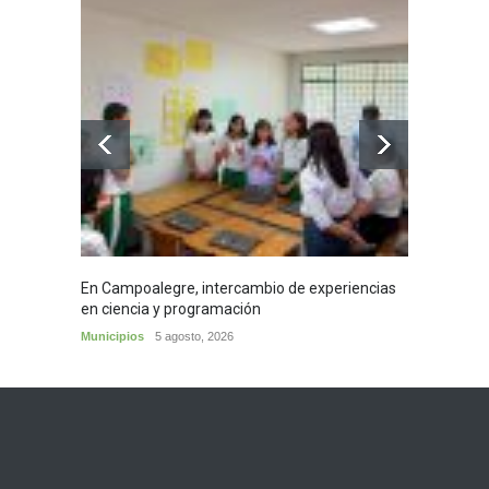
En Campoalegre, intercambio de experiencias
Mujere
en ciencia y programación
cafés 
Municipios
5 agosto, 2026
Huila
5