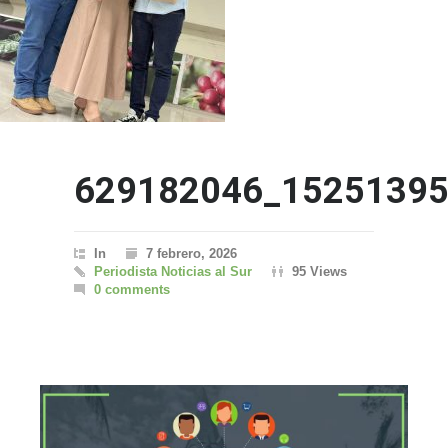
629182046_1525139
In
7 febrero, 2026
Periodista Noticias al Sur
95 Views
0 comments