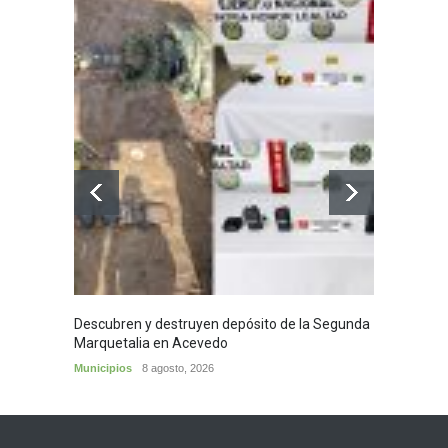
Descubren y destruyen depósito de la Segunda
Homena
Marquetalia en Acevedo
mayor
Municipios
8 agosto, 2026
Huila
8