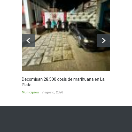
Decomisan 28.500 dosis de marihuana en La
Yezid M
Plata
y sus c
Municipios
7 agosto, 2026
Cultura