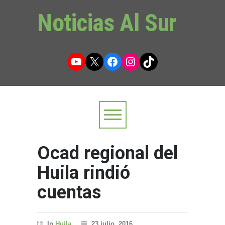
Noticias Al Sur
YouTube
X
Facebook
Instagram
TikTok
Ocad regional del
Huila rindió
cuentas
In
Huila
23 julio, 2016