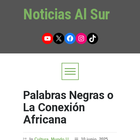
Noticias Al Sur
YouTube
X
Facebook
Instagram
TikTok
Palabras Negras o
La Conexión
Africana
In
Cultura
,
Mundo U
10 junio, 2025