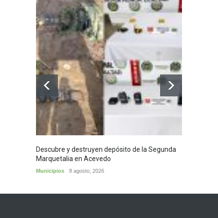
Descubre y destruyen depósito de la Segunda
Homena
Marquetalia en Acevedo
mayor
Municipios
8 agosto, 2026
Huila
8