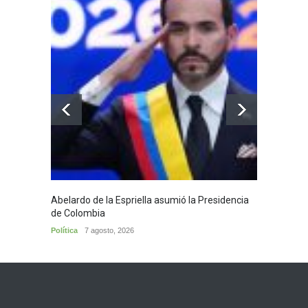
Abelardo de la Espriella asumió la Presidencia
Huila,
de Colombia
Huila
7
Política
7 agosto, 2026