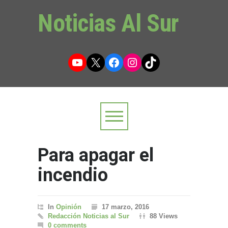
Noticias Al Sur
YouTube
X
Facebook
Instagram
TikTok
Para apagar el
incendio
In
Opinión
17 marzo, 2016
Redacción Noticias al Sur
88 Views
0 comments