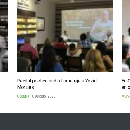
Recital poético rindió homenaje a Yezid
En 
Morales
en c
Cultura
6 agosto, 2026
Muni