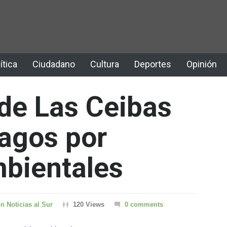
ítica
Ciudadano
Cultura
Deportes
Opinión
de Las Ceibas
pagos por
mbientales
n Noticias al Sur
120 Views
0 comments