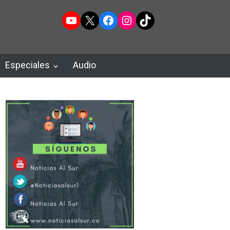
YouTube
X
Facebook
Instagram
TikTok
Especiales
Audio