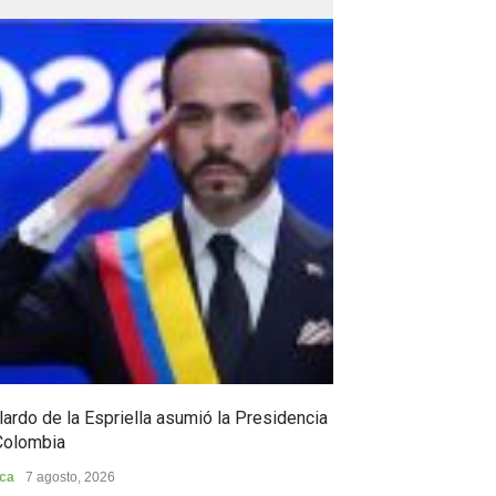
ardo de la Espriella asumió la Presidencia
Huila, epicentro
Colombia
Huila
7 agosto, 202
ica
7 agosto, 2026