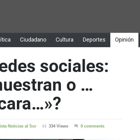
ítica
Ciudadano
Cultura
Deportes
Opinión
redes sociales:
muestran o …
 cara…»?
ista Noticias al Sur
334 Views
0 comments