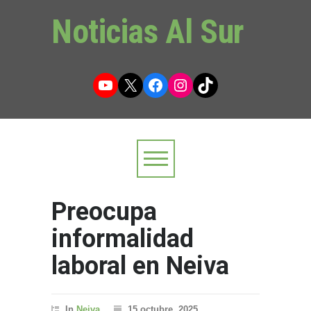
Noticias Al Sur
YouTube
X
Facebook
Instagram
TikTok
Preocupa
informalidad
laboral en Neiva
In
Neiva
15 octubre, 2025