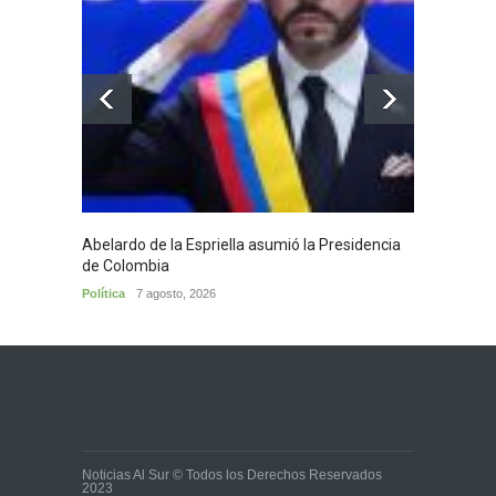
Abelardo de la Espriella asumió la Presidencia
Huila,
de Colombia
Huila
7
Política
7 agosto, 2026
Noticias Al Sur © Todos los Derechos Reservados
2023