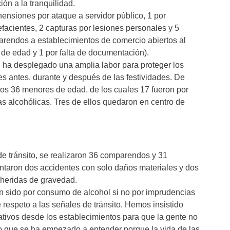
ión a la tranquilidad.
hensiones por ataque a servidor público, 1 por
facientes, 2 capturas por lesiones personales y 5
arendos a establecimientos de comercio abiertos al
r de edad y 1 por falta de documentación).
n ha desplegado una amplia labor para proteger los
es antes, durante y después de las festividades. De
ados 36 menores de edad, de los cuales 17 fueron por
as alcohólicas. Tres de ellos quedaron en centro de
de tránsito, se realizaron 36 comparendos y 31
entaron dos accidentes con solo daños materiales y dos
 heridas de gravedad.
n sido por consumo de alcohol si no por imprudencias
 respeto a las señales de tránsito. Hemos insistido
tivos desde los establecimientos para que la gente no
go que se ha empezado a entender porque la vida de las