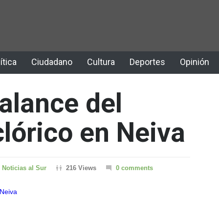
ítica
Ciudadano
Cultura
Deportes
Opinión
alance del
clórico en Neiva
Noticias al Sur
216 Views
0 comments