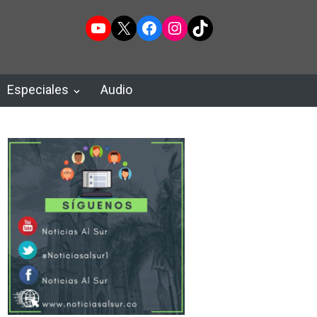
YouTube
X
Facebook
Instagram
TikTok
Especiales
Audio