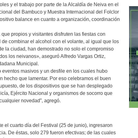
oles y el trabajo por parte de la Alcaldía de Neiva en el
cional del Bambuco y Muestra Internacional del Folclor
ositivo balance en cuanto a organización, coordinación
e propios y visitantes disfruten las fiestas con
 de combinar el alcohol con el volante, al igual que los
 de la ciudad, han demostrado no solo el compromiso
odos los neivanos», aseguró Alfredo Vargas Ortiz,
dadana Municipal.
o eventos masivos y un desfile en los cuales hubo
gún hecho que lamentar. Por eso celebramos el buen
upuesto, de los dispositivos que se han desplegado
cía, Ejército Nacional y organismos de socorro que
a cualquier novedad”, agregó.
 el cuarto día del Festival (25 de junio), ingresaron
a. De éstas, solo 279 fueron efectivas; de las cuales