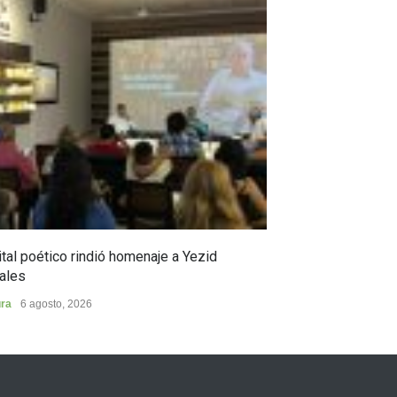
tal poético rindió homenaje a Yezid
En Campoalegre,
ales
en ciencia y pro
ura
6 agosto, 2026
Municipios
5 agost