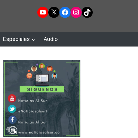
YouTube
X
Facebook
Instagram
TikTok
Especiales
Audio