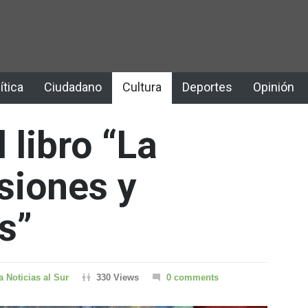
ítica
Ciudadano
Cultura
Deportes
Opinión
 libro “La
siones y
s”
a Noticias al Sur
330 Views
0 comments