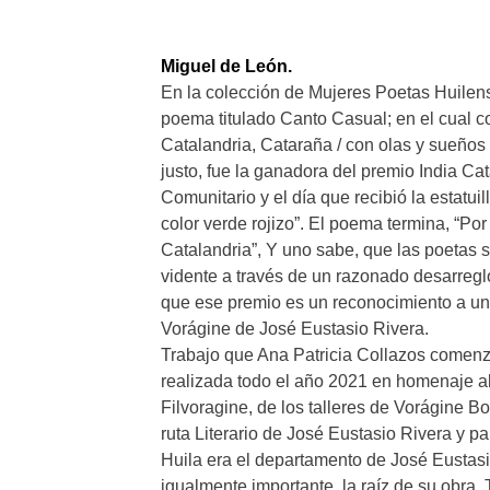
Miguel de León.
En la colección de Mujeres Poetas Huilens
poema titulado Canto Casual; en el cual co
Catalandria, Cataraña / con olas y sueños c
justo, fue la ganadora del premio India C
Comunitario y el día que recibió la estatui
color verde rojizo”. El poema termina, “Por 
Catalandria”, Y uno sabe, que las poetas 
vidente a través de un razonado desarreglo
que ese premio es un reconocimiento a un
Vorágine de José Eustasio Rivera.
Trabajo que Ana Patricia Collazos comenzó
realizada todo el año 2021 en homenaje al
Filvoragine, de los talleres de Vorágine Bo
ruta Literario de José Eustasio Rivera y pa
Huila era el departamento de José Eustasi
igualmente importante, la raíz de su obra