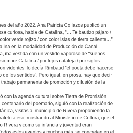
es del año 2022, Ana Patricia Collazos publicó un
sa curiosa, habla de Catalina, “… Te bautizo pájaro /
olor verde rojizo / con color islas de tierra caliente…”
atalina en la modalidad de Producción de Canal
lla, iba vestida con un vestido vaporoso de “sueños
siempre Catalina / por lejos cataleja / por siglos
son videntes, lo decía Rimbaud “el poeta debe hacerse
 de los sentidos”. Pero igual, en prosa, hay que decir
 trabajo permanente de promoción y difusión de la
 con la agenda cultural sobre Tierra de Promisión
 centenario del poemario, siguió con la realización de
tánica, visitas al municipio de Rivera proponiendo la
ralelo a eso, mostrando al Ministerio de Cultura, que el
o Rivera y como su infancia y juventud eran
. Todos estos eventos y muchos más, se concretan en el